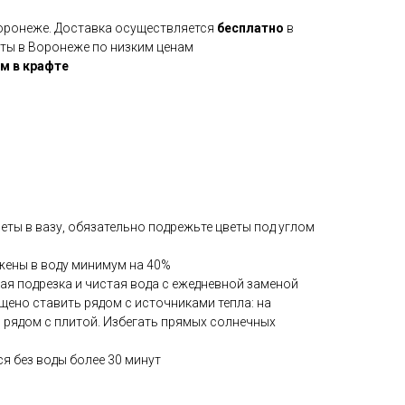
Воронеже. Доставка осуществляется
бесплатно
в
еты в Воронеже по низким ценам
см в крафте
веты в вазу, обязательно подрежьте цветы под углом
жены в воду минимум на 40%
ая подрезка и чистая вода с ежедневной заменой
щено ставить рядом с источниками тепла: на
, рядом с плитой. Избегать прямых солнечных
я без воды более 30 минут