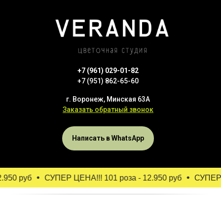
+7 (961) 029-01-82
+7 (951) 862-65-60
г. Воронеж, Минская 63А
Заказать обратный звонок
Написать в WhatsApp
.950 руб
СУПЕР ЦЕНА!!! 101 роза - 12.950 руб
СУПЕР Ц