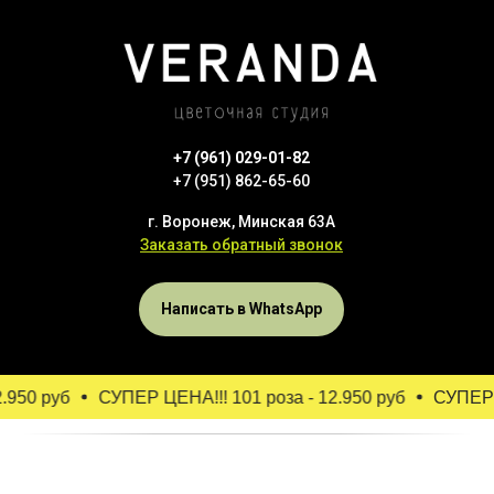
+7 (961) 029-01-82
+7 (951) 862-65-60
г. Воронеж, Минская 63А
Заказать обратный звонок
Написать в WhatsApp
.950 руб
СУПЕР ЦЕНА!!! 101 роза - 12.950 руб
СУПЕР Ц