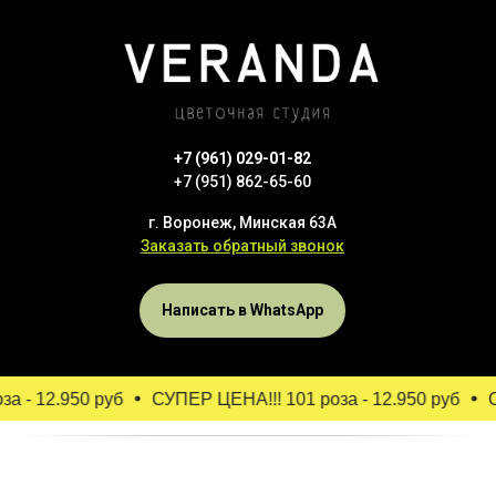
+7 (961) 029-01-82
+7 (951) 862-65-60
г. Воронеж, Минская 63А
Заказать обратный звонок
Написать в WhatsApp
а - 12.950 руб
СУПЕР ЦЕНА!!! 101 роза - 12.950 руб
С