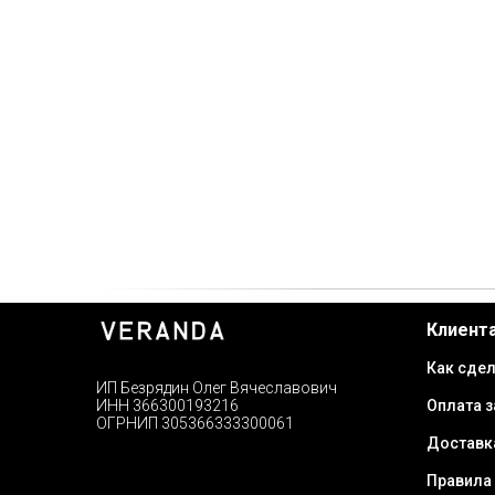
Клиент
Как сдел
ИП Безрядин Олег Вячеславович
Оплата з
ИНН 366300193216
ОГРНИП 305366333300061
Доставк
Правила