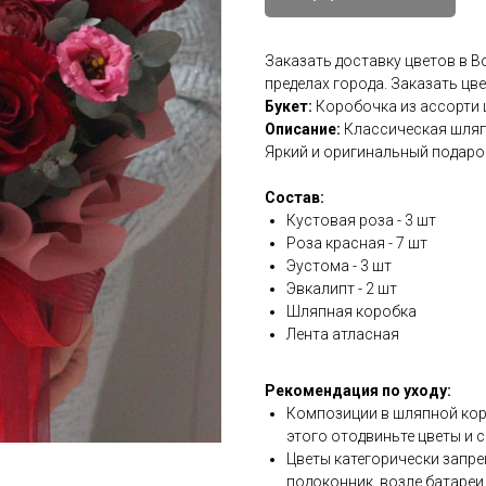
Заказать доставку цветов в 
пределах города. Заказать цв
Букет:
Коробочка из ассорти 
Описание:
Классическая шляпн
Яркий и оригинальный подаро
Состав:
Кустовая роза - 3 шт
Роза красная - 7 шт
Эустома - 3 шт
Эвкалипт - 2 шт
Шляпная коробка
Лента атласная
Рекомендация по уходу:
Композиции в шляпной коро
этого отодвиньте цветы и с
Цветы категорически запре
подоконник, возле батареи