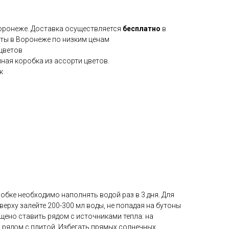
Воронеже. Доставка осуществляется
бесплатно
в
еты в Воронеже по низким ценам
цветов
ая коробка из ассорти цветов.
к
бке необходимо наполнять водой раз в 3 дня. Для
верху залейте 200-300 мл воды, не попадая на бутоны
щено ставить рядом с источниками тепла: на
, рядом с плитой. Избегать прямых солнечных