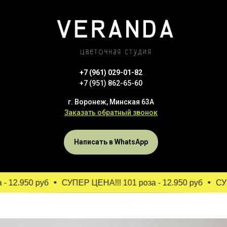
+7 (961) 029-01-82
+7 (951) 862-65-60
г. Воронеж, Минская 63А
Заказать обратный звонок
Написать в WhatsApp
 12.950 руб
СУПЕР ЦЕНА!!! 101 роза - 12.950 руб
СУПЕ