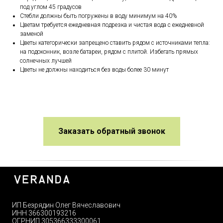
под углом 45 градусов
Стебли должны быть погружены в воду минимум на 40%
Цветам требуется ежедневная подрезка и чистая вода с ежедневной
заменой
Цветы категорически запрещено ставить рядом с источниками тепла:
на подоконник, возле батареи, рядом с плитой. Избегать прямых
солнечных лучшей
Цветы не должны находиться без воды более 30 минут
Заказать обратный звонок
ИП Безрядин Олег Вячеславович
ИНН 366300193216
ОГРНИП 305366333300061