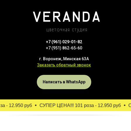
+7 (961) 029-01-82
+7 (951) 862-65-60
г. Воронеж, Минская 63А
Заказать обратный звонок
Написать в WhatsApp
 - 12.950 руб
СУПЕР ЦЕНА!!! 101 роза - 12.950 руб
СУ