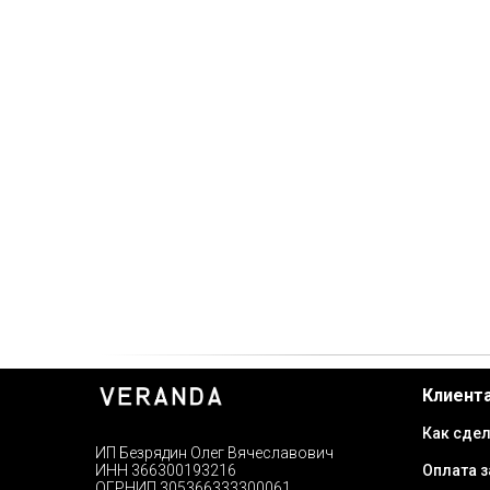
Клиент
Как сдел
ИП Безрядин Олег Вячеславович
Оплата з
ИНН 366300193216
ОГРНИП 305366333300061