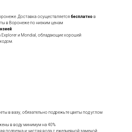
Воронеже. Доставка осуществляется
бесплатно
в
еты в Воронеже по низким ценам
ензией
Explorer и Mondial, обладающие хорошей
ходом.
веты в вазу, обязательно подрежьте цветы под углом
жены в воду минимум на 40%
ая подрезка и чистая вода с ежедневной заменой