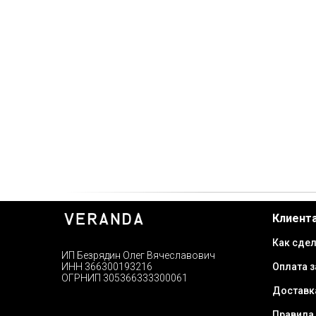
Клиент
Как сдел
ИП Безрядин Олег Вячеславович
Оплата з
ИНН 366300193216
ОГРНИП 305366333300061
Доставк
Правила