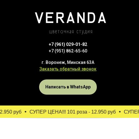
+7 (961) 029-01-82
+7 (951) 862-65-60
г. Воронеж, Минская 63А
Заказать обратный звонок
Написать в WhatsApp
.950 руб
СУПЕР ЦЕНА!!! 101 роза - 12.950 руб
СУПЕР Ц