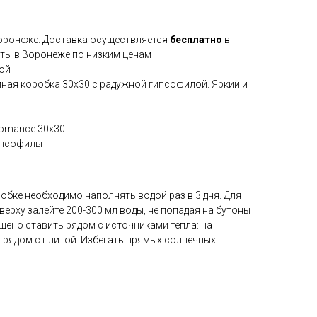
Воронеже. Доставка осуществляется
бесплатно
в
еты в Воронеже по низким ценам
ой
ная коробка 30х30 с радужной гипсофилой. Яркий и
omance 30x30
ипсофилы
бке необходимо наполнять водой раз в 3 дня. Для
верху залейте 200-300 мл воды, не попадая на бутоны
щено ставить рядом с источниками тепла: на
, рядом с плитой. Избегать прямых солнечных