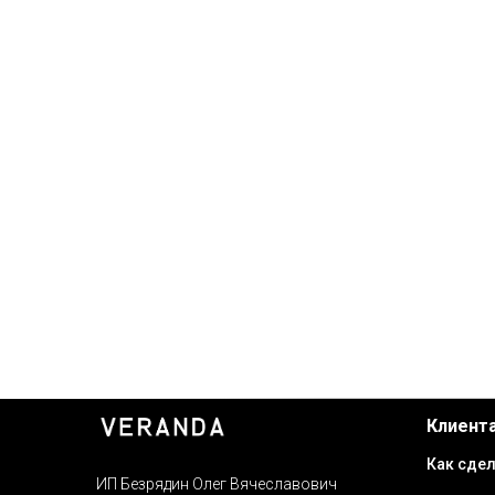
Клиент
Как сдел
ИП Безрядин Олег Вячеславович