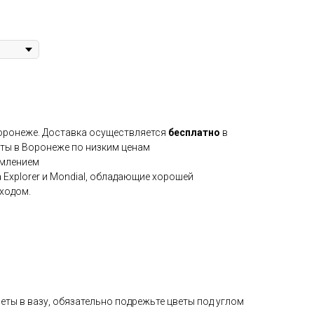
Воронеже. Доставка осуществляется
бесплатно
в
еты в Воронеже по низким ценам
млением
Explorer и Mondial, обладающие хорошей
ходом.
веты в вазу, обязательно подрежьте цветы под углом