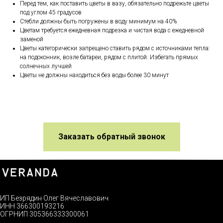
Перед тем, как поставить цветы в вазу, обязательно подрежьте цветы
под углом 45 градусов
Стебли должны быть погружены в воду минимум на 40%
Цветам требуется ежедневная подрезка и чистая вода с ежедневной
заменой
Цветы категорически запрещено ставить рядом с источниками тепла:
на подоконник, возле батареи, рядом с плитой. Избегать прямых
солнечных лучшей
Цветы не должны находиться без воды более 30 минут
Заказать обратный звонок
ИП Безрядин Олег Вячеславович
ИНН 366300193216
ОГРНИП 305366333300061