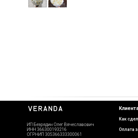
Клиент
Как сдел
ИП Безрядин Олег Вячеславович
Оплата з
ИНН 366300193216
ОГРНИП 305366333300061