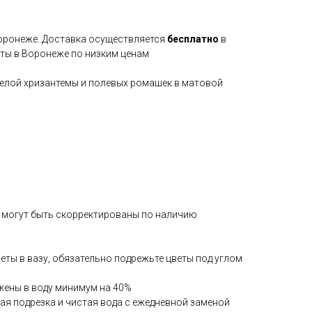
Воронеже. Доставка осуществляется
бесплатно
в
еты в Воронеже по низким ценам
елой хризантемы и полевых ромашек в матовой
 могут быть скорректированы по наличию
веты в вазу, обязательно подрежьте цветы под углом
жены в воду минимум на 40%
ая подрезка и чистая вода с ежедневной заменой