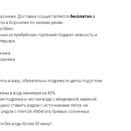
Воронеже. Доставка осуществляется
бесплатно
в
еты в Воронеже по низким ценам
ии Микс
ных колумбийских гортензий подарят нежность и
нтерьера
зчика
казчика
веты в вазу, обязательно подрежьте цветы под углом
жены в воду минимум на 40%
ая подрезка и чистая вода с ежедневной заменой
щено ставить рядом с источниками тепла: на
, рядом с плитой. Избегать прямых солнечных
я без воды более 30 минут