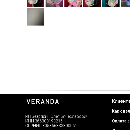
Клиент
Как сдел
ИП Безрядин Олег Вячеславович
Оплата з
ИНН 366300193216
ОГРНИП 305366333300061