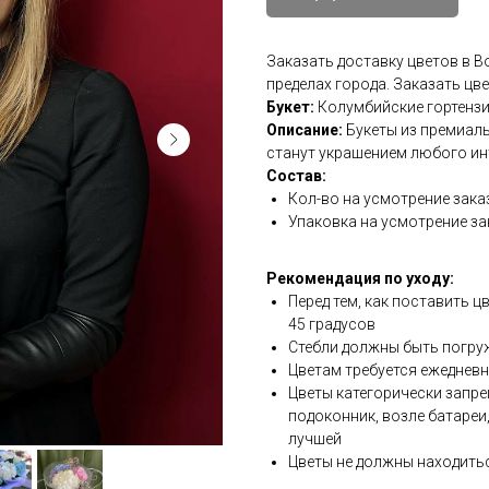
Заказать доставку цветов в 
пределах города. Заказать цв
Букет:
Колумбийские гортенз
Описание:
Букеты из премиаль
станут украшением любого и
Состав:
Кол-во на усмотрение зака
Упаковка на усмотрение за
Рекомендация по уходу:
Перед тем, как поставить ц
45 градусов
Стебли должны быть погру
Цветам требуется ежедневн
Цветы категорически запре
подоконник, возле батареи
лучшей
Цветы не должны находитьс