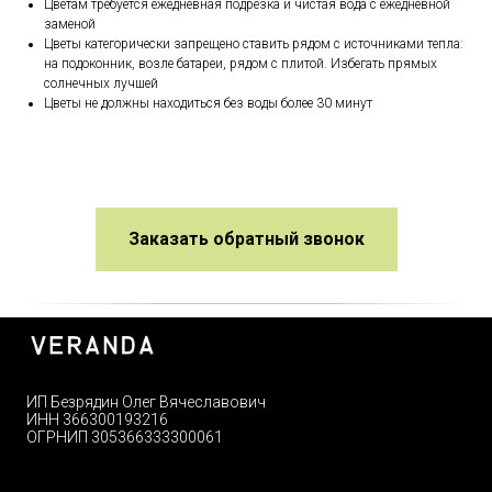
Цветам требуется ежедневная подрезка и чистая вода с ежедневной
заменой
Цветы категорически запрещено ставить рядом с источниками тепла:
на подоконник, возле батареи, рядом с плитой. Избегать прямых
солнечных лучшей
Цветы не должны находиться без воды более 30 минут
Заказать обратный звонок
ИП Безрядин Олег Вячеславович
ИНН 366300193216
ОГРНИП 305366333300061