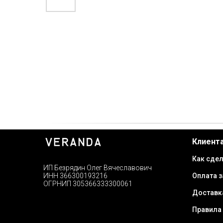
Клиент
Как сдел
ИП Безрядин Олег Вячеславович
Оплата з
ИНН 366300193216
ОГРНИП 305366333300061
Доставк
Правила