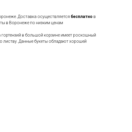
Воронеже. Доставка осуществляется
бесплатно
в
еты в Воронеже по низким ценам
 гортензий в большой корзине имеет роскошный
ю листву. Данные букеты обладают хорошей