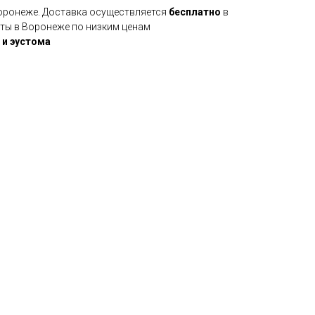
Воронеже. Доставка осуществляется
бесплатно
в
еты в Воронеже по низким ценам
 и эустома