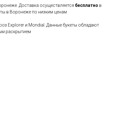
Воронеже. Доставка осуществляется
бесплатно
в
еты в Воронеже по низким ценам
оз Explorer и Mondial. Данные букеты обладают
ым раскрытием