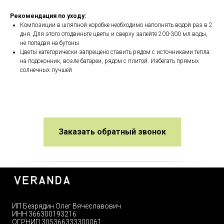
Рекомендация по уходу:
Композиции в шляпной коробке необходимо наполнять водой раз в 2
дня. Для этого отодвиньте цветы и сверху залейте 200-300 мл воды,
не попадая на бутоны
Цветы категорически запрещено ставить рядом с источниками тепла:
на подоконник, возле батареи, рядом с плитой. Избегать прямых
солнечных лучшей
Заказать обратный звонок
ИП Безрядин Олег Вячеславович
ИНН 366300193216
ОГРНИП 305366333300061