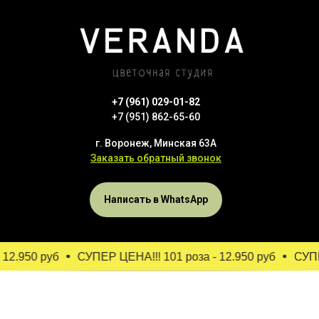
+7 (961) 029-01-82
+7 (951) 862-65-60
г. Воронеж, Минская 63А
Заказать обратный звонок
Написать в WhatsApp
12.950 руб
СУПЕР ЦЕНА!!! 101 роза - 12.950 руб
СУПЕР