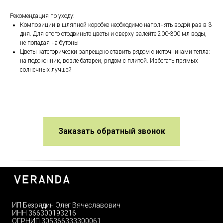
Рекомендация по уходу:
Композиции в шляпной коробке необходимо наполнять водой раз в 3
дня. Для этого отодвиньте цветы и сверху залейте 200-300 мл воды,
не попадая на бутоны
Цветы категорически запрещено ставить рядом с источниками тепла:
на подоконник, возле батареи, рядом с плитой. Избегать прямых
солнечных лучшей
Заказать обратный звонок
ИП Безрядин Олег Вячеславович
ИНН 366300193216
ОГРНИП 305366333300061