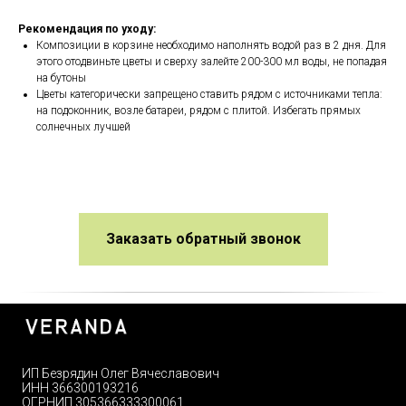
Рекомендация по уходу:
Композиции в корзине необходимо наполнять водой раз в 2 дня. Для
этого отодвиньте цветы и сверху залейте 200-300 мл воды, не попадая
на бутоны
Цветы категорически запрещено ставить рядом с источниками тепла:
на подоконник, возле батареи, рядом с плитой. Избегать прямых
солнечных лучшей
Заказать обратный звонок
ИП Безрядин Олег Вячеславович
ИНН 366300193216
ОГРНИП 305366333300061