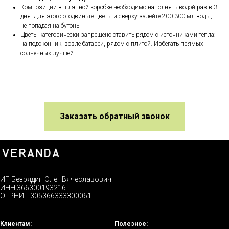
Композиции в шляпной коробке необходимо наполнять водой раз в 3
дня. Для этого отодвиньте цветы и сверху залейте 200-300 мл воды,
не попадая на бутоны
Цветы категорически запрещено ставить рядом с источниками тепла:
на подоконник, возле батареи, рядом с плитой. Избегать прямых
солнечных лучшей
Заказать обратный звонок
ИП Безрядин Олег Вячеславович
ИНН 366300193216
ОГРНИП 305366333300061
Клиентам:
Полезное: